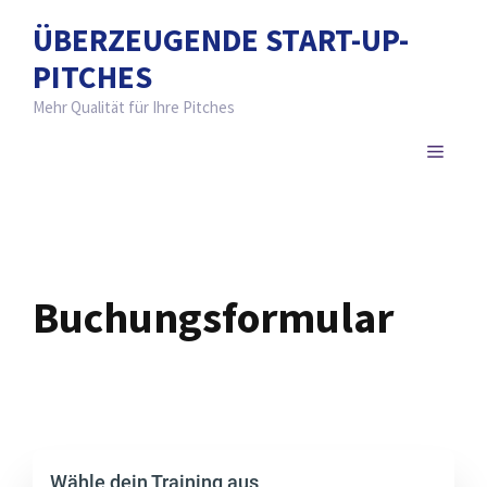
Zum
ÜBERZEUGENDE START-UP-
Inhalt
PITCHES
springen
Mehr Qualität für Ihre Pitches
MENÜ
Buchungsformular
Wähle dein Training aus